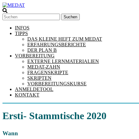
Skip
to
content
MEDAT
Suchen
INFOS
ALLE
TIPPS
INFOS
DAS KLEINE HEFT ZUM MEDAT
ZUM
ERFAHRUNGSBERICHTE
AUFNAHMEVERFAHREN
DER PLAN B
FÜR
VORBEREITUNG
MEDIZINSTUDENTEN
EXTERNE LERNMATERIALIEN
MEDAT
MEDAT-ZAHN
IN
FRAGENSKRIPTE
ÖSTERREICH
SKRIPTEN
VORBEREITUNGSKURSE
ANMELDETOOL
KONTAKT
Ersti- Stammtische 2020
Wann